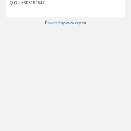
Q Q：3303192547
Powered by www.zzy.cn